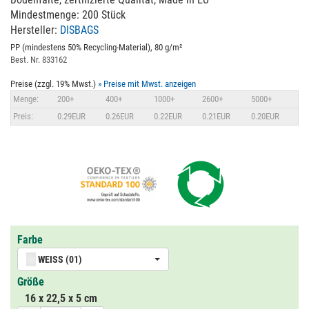
Mindestmenge: 200 Stück
Hersteller:
DISBAGS
PP (mindestens 50% Recycling-Material), 80 g/m²
Best. Nr. 833162
Preise (zzgl. 19% Mwst.)
» Preise mit Mwst. anzeigen
Menge:
200+
400+
1000+
2600+
5000+
Preis:
0.29EUR
0.26EUR
0.22EUR
0.21EUR
0.20EUR
Farbe
WEISS (01)
Größe
16 x 22,5 x 5 cm