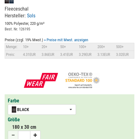
Fleeceschal
Hersteller:
Sols
100% Polyester, 220 g/m²
Best. Nr. 126195
Preise (zzgl. 19% Mwst.)
» Preise mit Mwst. anzeigen
Menge:
10+
20+
50+
100+
200+
500+
Preis:
4.31EUR
3.86EUR
3.41EUR
3.29EUR
3.13EUR
3.02EUR
Farbe
BLACK
Größe
180 x 30 cm