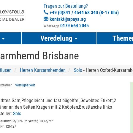
Fragen zur Bestellung?
+49 (0)841 / 4544 68 340 (8-17 Uhr)
kontakt@apaya.ag
0179 664 2045
WhatsApp
e
Veredelung
Theme
zarmhemd Brisbane
lusen
Herren Kurzarmhemden
Sols
‐ Herren Oxford-Kurzarm
ktfarben ·
Verfügbarkeit
rbtes Garn,Pflegeleicht und fast bügelfrei,Gewebtes Etikett,2
her an den Seiten,Kragen mit 2 Knöpfen,Brusttasche links
teller:
Sols
Baumwolle/30% Polyester, 130 g/m²
 Nr. 126127