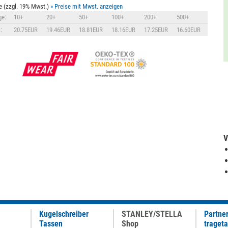
e (zzgl. 19% Mwst.)
» Preise mit Mwst. anzeigen
e:
10+
20+
50+
100+
200+
500+
:
20.75EUR
19.46EUR
18.81EUR
18.16EUR
17.25EUR
16.60EUR
V
Kugelschreiber
STANLEY/STELLA
Partne
Tassen
Shop
traget