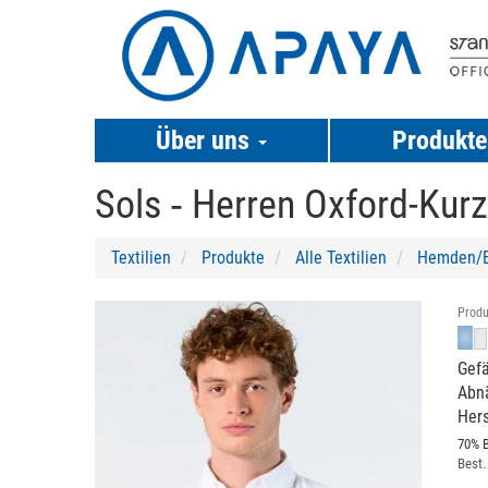
Über uns
Produkt
Sols ‐
Herren Oxford-Kur
Textilien
Produkte
Alle Textilien
Hemden/B
Previous
Next
Produ
Gefä
Abnä
Hers
70% 
Best.