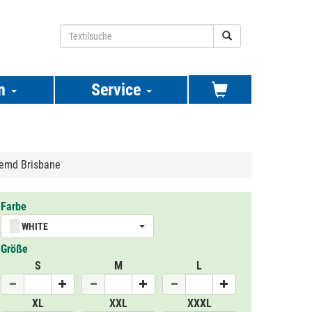
n
Service
hemd Brisbane
Farbe
WHITE
Größe
S
M
L
XL
XXL
XXXL