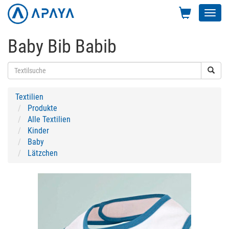
Toggl
navig
Baby Bib Babib
Textilien
Produkte
Alle Textilien
Kinder
Baby
Lätzchen
Previous
Next