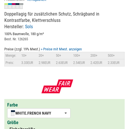
Doppellagig für zusätzlichen Schutz, Schrägband in
Kontrastfarbe, Klettverschluss
Hersteller:
Sols
100% Baumwolle, 180 g/m²
Best. Nr. 126265
Preise (zzgl. 19% Mwst.)
» Preise mit Mwst. anzeigen
Menge:
10+
20+
50+
100+
200+
500+
Preis:
3.33EUR
2.98EUR
2.63EUR
2.54EUR
2.42EUR
2.33EUR
Farbe
WHITE.FRENCH NAVY
Größe