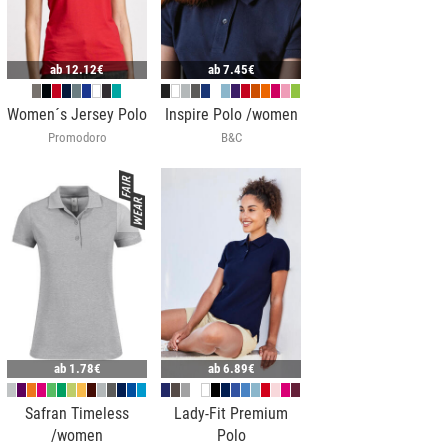
ab
12.12€
ab
7.45€
Women´s Jersey Polo
Inspire Polo /women
Promodoro
B&C
ab
1.78€
ab
6.89€
Safran Timeless
Lady-Fit Premium
/women
Polo