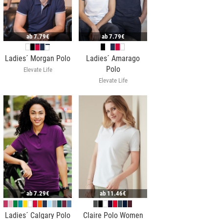
ab
7.79€
ab
7.79€
Ladies´ Morgan Polo
Ladies´ Amarago
Polo
Elevate Life
Elevate Life
ab
7.29€
ab
11.46€
Ladies´ Calgary Polo
Claire Polo Women