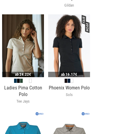
Gildan
ab
24.22€
ab
16.17€
Ladies Pima Cotton
Phoenix Women Polo
Polo
Sols
Tee Jays