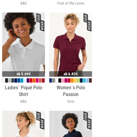
B&C
Fruit of the Loom
ab
5.69€
ab
6.83€
Ladies` Piqué Polo
Women´s Polo
Shirt
Passion
B&C
Sols