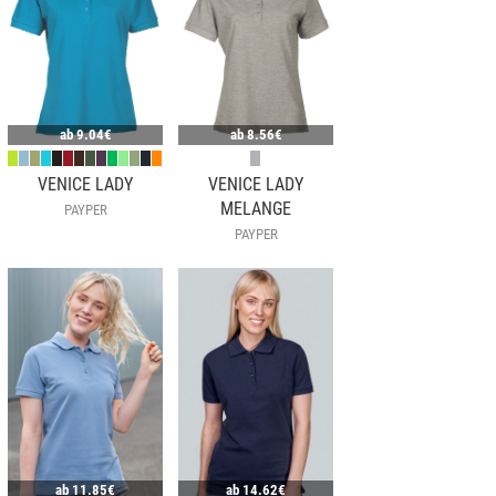
ab
9.04€
ab
8.56€
VENICE LADY
VENICE LADY
MELANGE
PAYPER
PAYPER
ab
11.85€
ab
14.62€