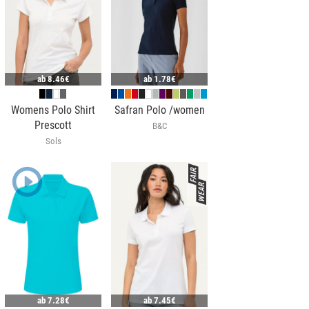
ab
8.46€
ab
1.78€
Womens Polo Shirt
Safran Polo /women
Prescott
B&C
Sols
ab
7.28€
ab
7.45€