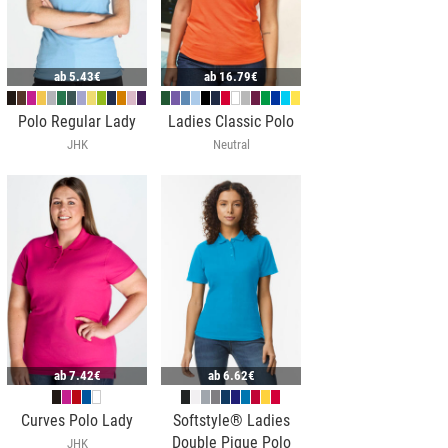
ab
5.43€
ab
16.79€
Polo Regular Lady
Ladies Classic Polo
JHK
Neutral
ab
7.42€
ab
6.62€
Curves Polo Lady
Softstyle® Ladies
Double Pique Polo
JHK