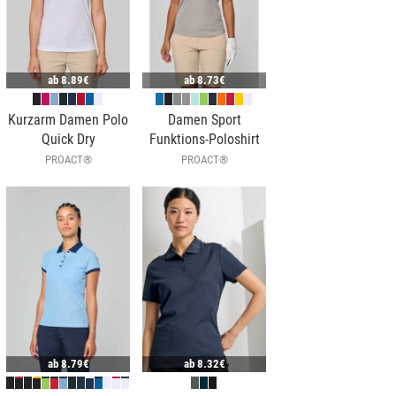
ab
8.89€
ab
8.73€
Kurzarm Damen Polo
Damen Sport
Quick Dry
Funktions-Poloshirt
PROACT®
PROACT®
ab
8.79€
ab
8.32€