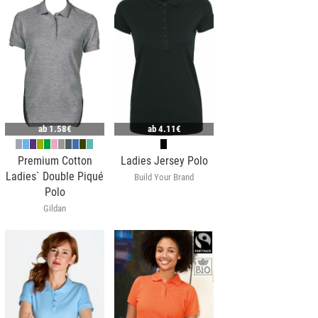
ab
1.58€
ab
4.11€
Premium Cotton
Ladies Jersey Polo
Ladies` Double Piqué
Build Your Brand
Polo
Gildan