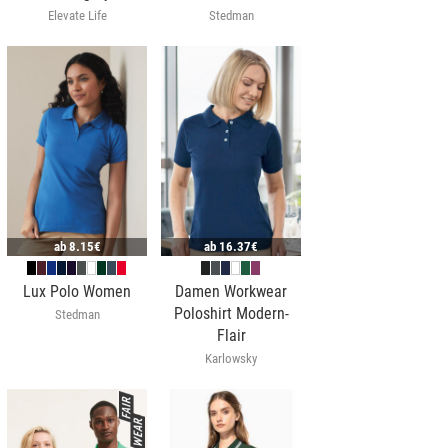
Elevate Life
Stedman
ab
8.15€
ab
16.37€
Lux Polo Women
Damen Workwear
Poloshirt Modern-
Stedman
Flair
Karlowsky