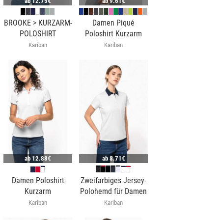
ab
12.75€
ab
9.61€
BROOKE > KURZARM-
Damen Piqué
POLOSHIRT
Poloshirt Kurzarm
Kariban
Kariban
ab
12.88€
ab
8.71€
Damen Poloshirt
Zweifarbiges Jersey-
Kurzarm
Polohemd für Damen
Kariban
Kariban