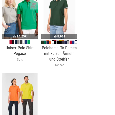
ab
10.25€
ab
8.96€
Unisex Polo Shirt
Polohemd für Damen
Pegase
mit kurzen Ärmeln
und Streifen
Sols
Kariban