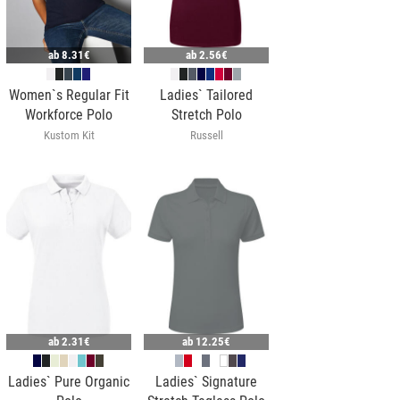
ab
8.31€
ab
2.56€
Women`s Regular Fit
Ladies` Tailored
Workforce Polo
Stretch Polo
Kustom Kit
Russell
ab
2.31€
ab
12.25€
Ladies` Pure Organic
Ladies` Signature