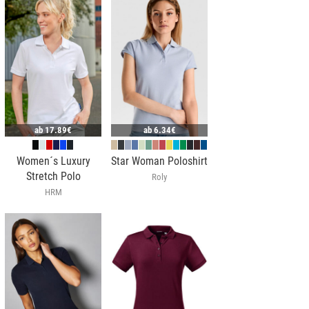
ab
17.89€
ab
6.34€
Women´s Luxury
Star Woman Poloshirt
Stretch Polo
Roly
HRM