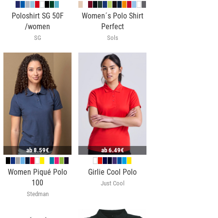
Poloshirt SG 50F
Women´s Polo Shirt
/women
Perfect
SG
Sols
ab
8.59€
ab
6.49€
Women Piqué Polo
Girlie Cool Polo
100
Just Cool
Stedman