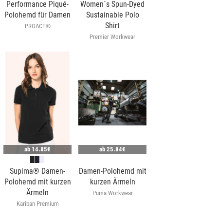
Performance Piqué-
Women´s Spun-Dyed
Polohemd für Damen
Sustainable Polo
Shirt
PROACT®
Premier Workwear
ab
14.85€
ab
25.84€
Supima® Damen-
Damen-Polohemd mit
Polohemd mit kurzen
kurzen Ärmeln
Ärmeln
Puma Workwear
Kariban Premium