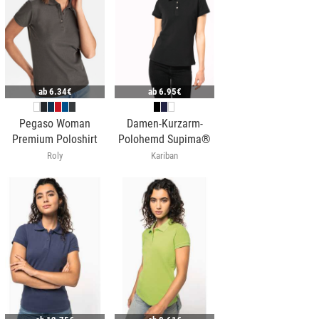
ab
6.34€
ab
6.95€
Pegaso Woman
Damen-Kurzarm-
Premium Poloshirt
Polohemd Supima®
Roly
Kariban