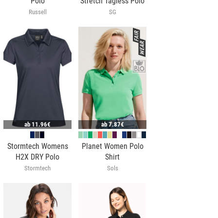
Polo
Stretch Tagless Polo
Russell
SG
ab
11.96€
ab
7.87€
Stormtech Womens
Planet Women Polo
H2X DRY Polo
Shirt
Stormtech
Sols