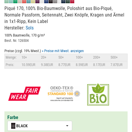
Piqué 170, 100% Bio-Baumwolle, Poloshirt aus Bio-Piqué,
Normale Passform, Seitennaht, Zwei Knöpfe, Kragen und Ärmel
in 1x1-Ripp, Kein Label
Hersteller:
Sols
100% Baumwolle, 170 g/m²
Best. Nr. 126504
Preise (zzgl. 19% Mwst.)
» Preise mit Mwst. anzeigen
Menge:
10+
20+
50+
100+
200+
500+
Preis:
10.59EUR
9.38EUR
8.77EUR
8.59EUR
8.17EUR
7.87EUR
Farbe
BLACK