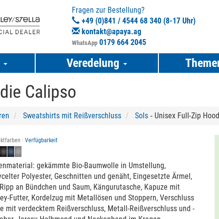
Fragen zur Bestellung?
+49 (0)841 / 4544 68 340 (8-17 Uhr)
kontakt@apaya.ag
0179 664 2045
WhatsApp
e
Veredelung
Theme
die Calipso
ren
Sweatshirts mit Reißverschluss
Sols
‐ Unisex Full-Zip Hood
ktfarben ·
Verfügbarkeit
enmaterial: gekämmte Bio-Baumwolle in Umstellung,
celter Polyester, Geschnitten und genäht, Eingesetzte Ärmel,
-Ripp an Bündchen und Saum, Kängurutasche, Kapuze mit
ey-Futter, Kordelzug mit Metallösen und Stoppern, Verschluss
e mit verdecktem Reißverschluss, Metall-Reißverschluss und -