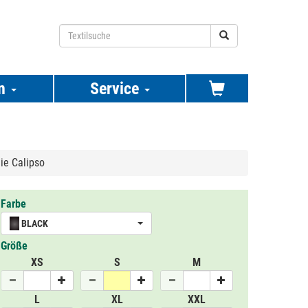
n
Service
ie Calipso
Farbe
BLACK
Größe
XS
S
M
L
XL
XXL