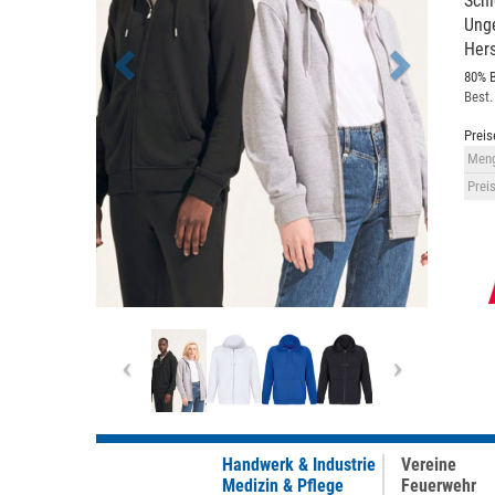
Sch
Unge
Hers
80% B
Best.
Preis
Meng
Preis
Previous
Next
Handwerk & Industrie
Vereine
Medizin & Pflege
Feuerwehr