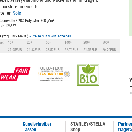
ieber, Jersey-Halbmond und Nackenband im Kragen,
bürstete Innenseite
teller:
Sols
aumwolle / 20% Polyester, 300 g/m²
 Nr. 126557
e (zzgl. 19% Mwst.)
» Preise mit Mwst. anzeigen
e:
10+
20+
50+
100+
200+
500+
:
25.95EUR
24.33EUR
23.52EUR
22.71EUR
21.57EUR
20.76EUR
V
Kugelschreiber
STANLEY/STELLA
Partne
Tassen
Shop
traget