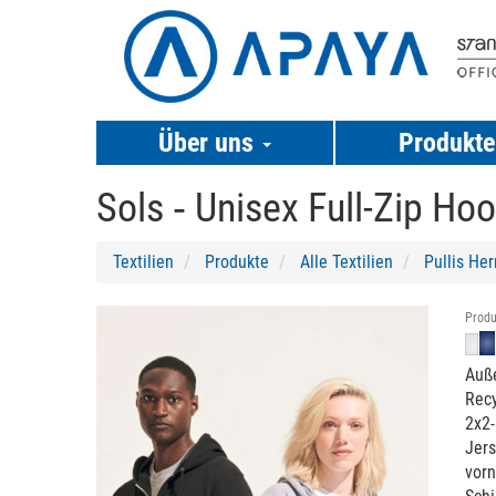
Über uns
Produkt
Sols ‐
Unisex Full-Zip Hoo
Textilien
Produkte
Alle Textilien
Pullis Her
Previous
Next
Produ
Auß
Recy
2x2
Jers
vorn